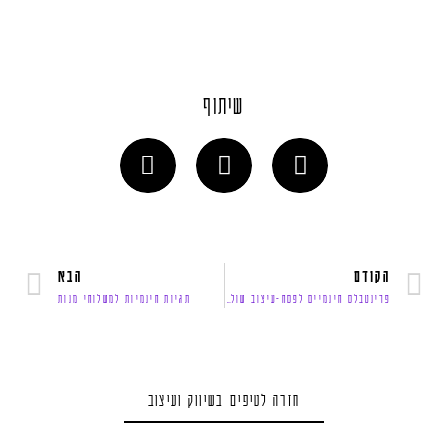
שיתוף
הקודם
הבא
פרינטבלס חינמיים לפסח-עיצוב שולחן ליל הסדר וחוברת צביעה לילדים
תגיות חינמיות למשלוחי מנות
חזרה לטיפים בשיווק ועיצוב