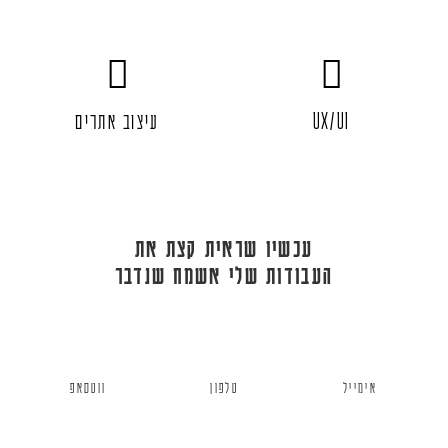
UX/UI
עיצוב אתרים
עכשיו שראית קצת את
העבודות שלי אשמח שנדבר
אימייל
טלפון
ווטסאפ