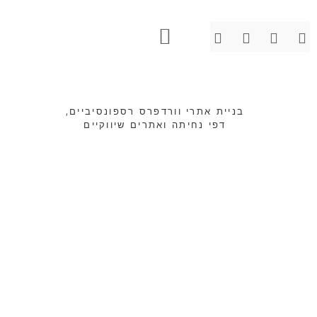
טיפים לעסק בשיווק ועיצוב
עיצוב אתרים
PORTFOLIO UX/UI
בניית אתרי וורדפרס רספונסיביים,
דפי נחיתה ואתרים שיווקיים