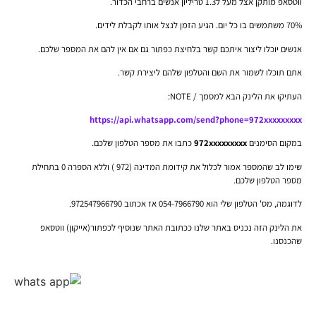
ווטסאפ מותקן אצל מעל ל
1.3
טריליון אנשים ברחבי הכדור.
70%
משתמשים בו כל יום. הגיע הזמן לנצל אותו לקבלת לידים.
אנשים יוכלו ליצור איתכם קשר בלחיצת כפתור גם אם אין להם את המספר שלכם.
אתם תוכלו לשמור את השם והטלפון שלהם ליצירת קשר.
העתיקו את הלינק הבא למסמך / NOTE:
https://api.whatsapp.com/send?phone=
972xxxxxxxxx
במקום הסימנים
972xxxxxxxxx
כתבו את מספר הטלפון שלכם.
שימו לב שהמספר אמור לכלול את קידומת המדינה (972 ) וללא הספרה 0 בתחילת
מספר הטלפון שלכם.
לדוגמה, מס' הטלפון שלי הוא 054-7966790 אז אכתוב 972547966790.
את הלינק הזה נכניס באתר שלנו ככתובת האתר שנוסיף לכפתור(אייקון) ווטסאפ
שהכנסנו.